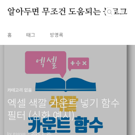
본문 바로가기
알아두면 무조건 도움되는 블로그
홈
태그
방명록
카테고리 없음
엑셀 색깔 카운트 넣기 함수
필터 (심화 예시)
by goosio
2024. 1. 25.