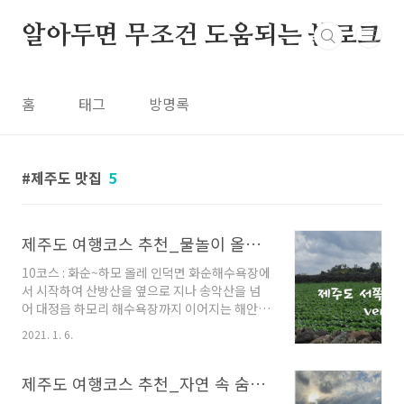
본문 바로가기
알아두면 무조건 도움되는 블로그
홈
태그
방명록
제주도 맛집
5
제주도 여행코스 추천_물놀이 올레의 즐거움, 송익오름의 절경
10코스 : 화순~하모 올레 인덕면 화순해수욕장에
서 시작하여 산방산을 옆으로 지나 송악산을 넘
어 대정읍 하모리 해수욕장까지 이어지는 해안올
레 코스다. 제주올레를 통해 대중에게는 처음 소
2021. 1. 6.
개된 산방산 밑 소금막 항만대의 비경을 감상할
수 있는 길이다. 국토 최남단 산이자 분화구가 있
는 송악산을 넘는 것이 특징이다. 송악산 분화구
제주도 여행코스 추천_자연 속 숨겨진 길을 찾아, 역사를 찾아!
정상에서 마라도와 가파도를 가깝게 조망할 수