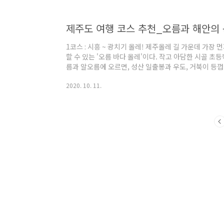
해 시외버스터미널까지 간다. 제주여객센터미널에서 여
(25분 간격)를 타고 광양로터리에 가서 다시 10..
제주도 여행 코스 추천_오름과 해안의
1코스 : 시흥 ~ 광치기 올레! 제주올레 길 가운데 가장
할 수 있는 '오름 바다 올레'이다. 작고 아담한 시골
름과 알오름에 오르면, 성산 일출봉과 우도, 거북이 등
에 볼 수 있다. 종달리 소금밭을 거쳐 시흥리 해안도로를
2020. 10. 11.
쳐지는 수마포 해변에 ㄷㅀ는다. 길이 끝나는 광치기 
찾아가기 뱃길로건 하늘길로선 일단 제주에 도착했다면
아가는 것을 추천한다. 터미널까지는 택시를 타도 15분?
용해도 사실 크게 불편을 느끼진 못한다. 제..