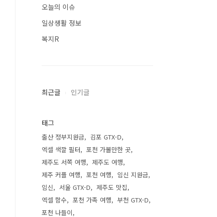
오늘의 이슈
일상생활 정보
복지R
최근글
인기글
태그
출산 정부지원금
김포 GTX-D
엑셀 색깔 필터
포천 가볼만한 곳
제주도 서쪽 여행
제주도 여행
제주 커플 여행
포천 여행
임신 지원금
임신
서울 GTX-D
제주도 맛집
엑셀 함수
포천 가족 여행
부천 GTX-D
포천 나들이