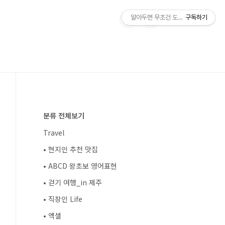
알아두면 무조건 도움되는 블로그
구독하기
분류 전체보기
Travel
• 현지인 추천 맛집
• ABCD 왕초보 영어표현
• 걷기 여행_in 제주
• 직장인 Life
• 엑셀