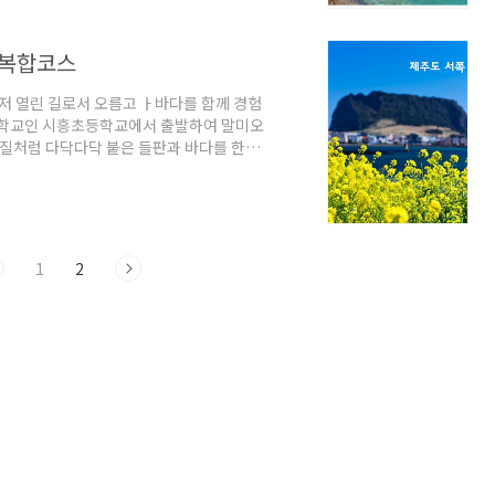
정을 시작하는 올레꾼이라면 92번 버스
 복합코스
 먼저 열린 길로서 오름고 ㅏ바다를 함께 경험
 초등학교인 시흥초등학교에서 출발하여 말미오
껍질처럼 다닥다닥 붙은 들판과 바다를 한눈
 지나면 다시 또 성산 일출봉이 눈앞에 펼
해변의 물빛 또한 환상적이다. 시흥초등학교
 대중교통의 관문인 시외버스터미널을 찾
 20분밖에 걸리지 않지만, 시내버스를 이
1
2