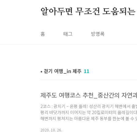
본문 바로가기
알아두면 무조건 도움되는
홈
태그
방명록
• 걷기 여행_in 제주
11
제주도 여행코스 추천_중산간의 자연과
2코스 : 광치기 ~ 온평 올레! 성산리 광치기 해변에서 
평리 바닷가까지 이어지는 약 20킬로미터의 올레길이다
해변까지 평쳐지는 아름다운 제주 동부를 한눈에 볼 수 있
화'에 나오는 고, 양, 부 삼신인이 벽랑국에서 찾아온 
2020. 10. 26.
하여 이름 붙여진 혼인지도 만나볼 수 있다. 광치기 
100번을 기다려 '시외버스터미널을 가느냐'고확인한 